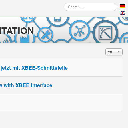
Search
...
TATION
Display #
20
etzt mit XBEE-Schnittstelle
w with XBEE interface