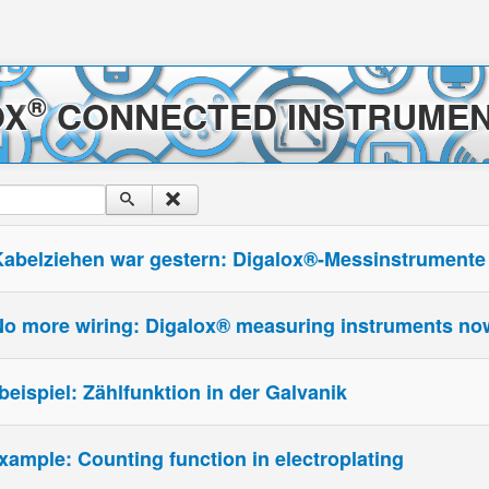
®
OX
CONNECTED INSTRUMEN
Kabelziehen war gestern: Digalox®-Messinstrumente j
 No more wiring: Digalox® measuring instruments no
ispiel: Zählfunktion in der Galvanik
xample: Counting function in electroplating