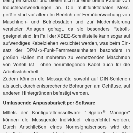
seitig ein­setz­bar und bieten sich für eine breite Palette von
Industrie­anwendungen an. Die multi­funktio­nalen Mess­
geräte sind vor allem im Be­reich der Fern­über­wachung von
Maschinen- und Betriebs­daten und zur Moder­nisierung
veral­teter An­lagen gefragt, da sie beson­ders Retrofit-
geeignet sind. Im Fall der XBEE-Schnitt­stelle kann sogar auf
aufwen­diges Kabel­ziehen ver­zichtet werden, was beim Ein­
satz der DPM72-Funk-Fern­mess­ein­heiten beson­ders in
großen Hallen mit mehreren zu ver­netz­enden Maschinen
von Vor­teil ist - ohne herum­liegende Kabel auch für die
Arbeits­sicherheit.
Zudem können die Mess­geräte sowohl auf DIN-Schienen
als auch, durch ent­sprechende Boh­rungen am Gehäuse, auf
anderen Hinter­gründen befestigt werden.
Umfassende Anpassbarkeit per Software
®
Mittels der Konfi­gurations­soft­ware "Digalox
Manager"
können die Mess­geräte indivi­duell ein­gerich­tet wer­den.
Durch An­schließen eines Norm­signal­sensors wird der