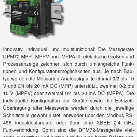
Innovativ, individuell und multifunktional: Die Mess­geräte
DPM72-MPP, -MPPV und -MPPA für elektrische Größen und
Prozess­anzeige zeich­nen sich durch um­fang­reiche Funk­
tionen und Konfigurations­möglichkeiten aus. Je nach Bau­
typ werden die Mess­arten Analog­signal je einmal 0/2 bis 10
V und 0/4 bis 20 mA DC (MPP) unterstützt, zweimal 0/2 bis
10 V (MPPV) oder zweimal 0/4 bis 20 mA DC (MPPA). Die
indi­viduelle Konfi­guration der Geräte sowie die Echtzeit-
Über­tragung aller Mess­werte werden durch die jeweilige
Schnitt­stelle gewähr­leistet, entweder über den Modbus RS-
485 Industriestandard oder über eine XBEE 2.4 GHz
Funkverbindung. Somit sind die DPM72-Mess­geräte viel­