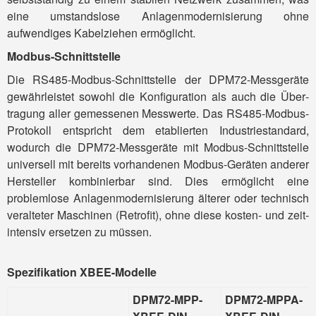
eine umstands­lose Anlagen­modernisierung ohne
aufwendiges Kabel­ziehen ermöglicht.
Modbus-Schnittstelle
Die RS485-Modbus-Schnittstelle der DPM72-Mess­geräte
gewähr­leistet sowohl die Konfi­guration als auch die Über­
tragung aller gemessenen Mess­werte. Das RS485-Modbus-
Protokoll ent­spricht dem etab­lierten Industrie­standard,
wodurch die DPM72-Mess­geräte mit Modbus-Schnitt­stelle
uni­versell mit bereits vorhan­denen Modbus-Geräten anderer
Her­steller kombi­nierbar sind. Dies ermög­licht eine
problemlose Anlagen­moder­nisierung älterer oder tech­nisch
veral­teter Maschinen (Retro­fit), ohne diese kosten- und zeit­
intensiv er­setzen zu müssen.
Spezifikation XBEE-Modelle
DPM72-MPP
-
DPM72-MPPA
-