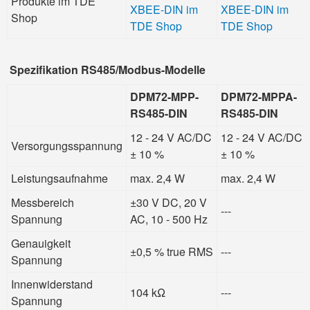
Produkte im TDE
XBEE-DIN im
XBEE-DIN im
Shop
TDE Shop
TDE Shop
Spezifikation RS485/Modbus-Modelle
DPM72-MPP-
DPM72-MPPA-
RS485-DIN
RS485-DIN
12 - 24 V AC/DC
12 - 24 V AC/DC
Versorgungsspannung
± 10 %
± 10 %
Leistungsaufnahme
max. 2,4 W
max. 2,4 W
Messbereich
±30 V DC, 20 V
---
Spannung
AC, 10 - 500 Hz
Genauigkeit
±0,5 % true RMS
---
Spannung
Innenwiderstand
104 kΩ
---
Spannung