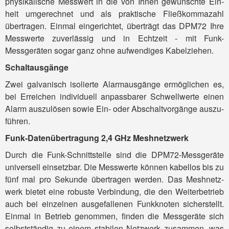
physi­kalische Mess­wert in die von Ihnen gewünschte Ein­
heit umge­rechnet und als prak­tische Fließ­komma­zahl
übertragen. Einmal einge­richtet, über­trägt das DPM72 Ihre
Mess­werte zuver­lässig und in Echt­zeit - mit Funk-
Messgeräten sogar ganz ohne auf­wendiges Kabel­ziehen.
Schaltausgänge
Zwei galva­nisch iso­lierte Alarm­ausgänge ermöglichen es,
bei Errei­chen indi­viduell anpass­barer Schwell­werte einen
Alarm auszu­lösen sowie Ein- oder Abschalt­vorgänge auszu­
führen.
Funk-Datenübertragung 2,4 GHz Meshnetzwerk
Durch die Funk-Schnitt­stelle sind die DPM72-Mess­geräte
uni­versell ein­setzbar. Die Mess­werte können kabel­los bis zu
fünf mal pro Sekunde über­tragen werden. Das Mesh­netz­
werk bietet eine robuste Verbin­dung, die den Weiter­betrieb
auch bei ein­zelnen ausge­fallenen Funk­knoten sicher­stellt.
Einmal in Betrieb genommen, finden die Mess­geräte sich
selbst­ständig zu einem stabilen Netz­werk zusammen, was