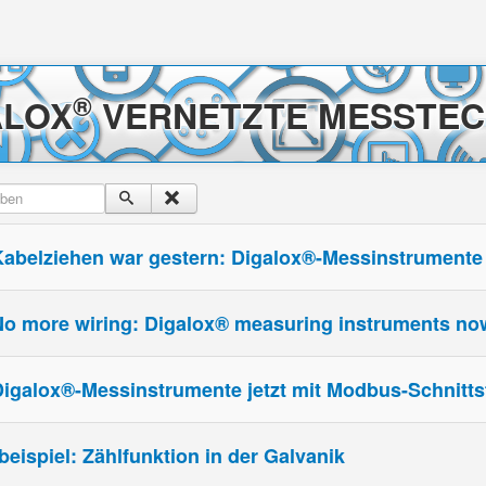
®
ALOX
VERNETZTE MESSTEC
ben
Kabelziehen war gestern: Digalox®-Messinstrumente j
 No more wiring: Digalox® measuring instruments no
Digalox®-Messinstrumente jetzt mit Modbus-Schnittst
ispiel: Zählfunktion in der Galvanik