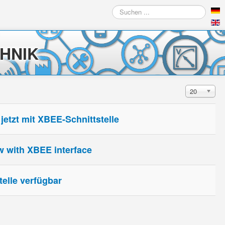
Suchen
...
HNIK
Anzeige #
20
etzt mit XBEE-Schnittstelle
w with XBEE interface
elle verfügbar