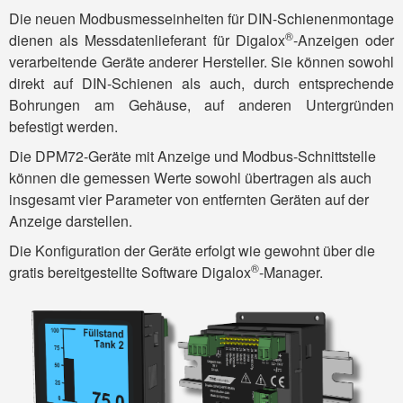
Die neuen Modbus­messeinheiten für DIN-Schienen­montage
®
dienen als Messdaten­lieferant für Digalox
-Anzeigen oder
verar­beitende Geräte anderer Her­steller. Sie können sowohl
direkt auf DIN-Schienen als auch, durch ent­sprechende
Bohrungen am Gehäuse, auf anderen Unter­gründen
befestigt werden.
Die DPM72-Geräte mit Anzeige und Modbus-Schnitt­stelle
können die gemessen Werte sowohl über­tragen als auch
insgesamt vier Para­meter von ent­fernten Geräten auf der
Anzeige darstellen.
Die Konfiguration der Geräte erfolgt wie gewohnt über die
®
gratis bereit­gestellte Soft­ware Digalox
-Manager.