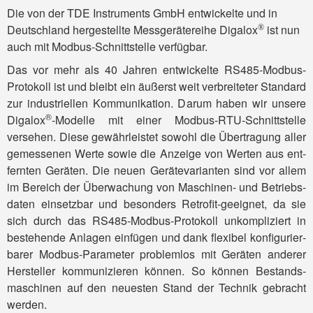
Die von der TDE Instruments GmbH ent­wickelte und in
Deutsch­land herge­stellte Messgeräte­reihe Digalox
ist nun
®
auch mit Modbus-Schnitt­stelle verfügbar.
Das vor mehr als 40 Jahren ent­wickelte RS485-Modbus-
Proto­koll ist und bleibt ein äußerst weit verbrei­teter Stan­dard
zur industriellen Kommuni­kation. Darum haben wir unsere
®
Digalox
-Modelle mit einer Modbus-RTU-Schnitt­stelle
versehen. Diese gewähr­leistet sowohl die Über­tragung aller
gemessenen Werte sowie die Anzeige von Werten aus ent­
fernten Geräten. Die neuen Geräte­varianten sind vor allem
im Bereich der Über­wachung von Maschinen- und Betriebs­
daten einsetz­bar und besonders Retrofit-geeignet, da sie
sich durch das RS485-Modbus-Proto­koll unkompliziert in
bestehende Anlagen ein­fügen und dank flexibel konfigurier­
barer Modbus-Parameter problem­los mit Geräten anderer
Her­steller kommuni­zieren können. So können Bestands­
maschinen auf den neuesten Stand der Technik gebracht
werden.